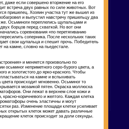
т, даже если совершено вторжение на его
дит встреча двух равных по силе животных. Вот
ргся пришелец. Хозяин участка тут же вышел из
побагровел и выпустил навстречу пришельцу два
 же. Осьминоги переплелись щупальцами и
двух борцов перед схваткой. Но вот они
 начались соревнования «по перетягиванию
 пересилить соперника. После нескольких таких
ает свои щупальца и спешит прочь. Победитель
т на камне, словно на пьедестале.
астроения» и меняется произвольно по
и осьминог неприметного серо-бурого цвета, а
ого и золотистого до ярко-красного. Чтобы
аспластываться на камне и вспыхивать
цвета происходит мгновенно. Осьминог то
окрывается мозаикой пятен. Окраска моллюска
матофоров. Они лежат в верхнем слое кожи и
о, красно-коричневого и желтого. Каждая клетка
 Хроматофоры очень эластичны и могут
ятки раз. Изменение площади клетки усиливает
зных открытых клеток может давать различные
окращение клеток происходит за доли секунды.