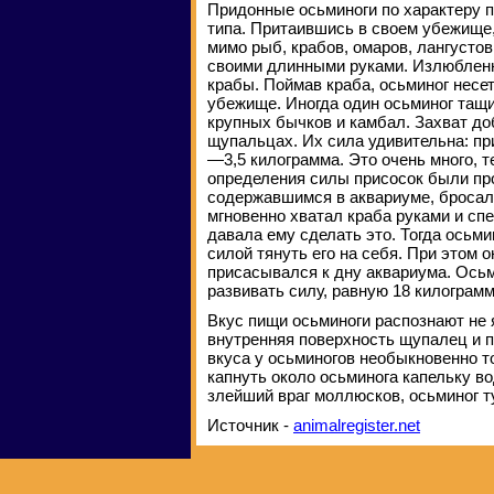
Придонные осьминоги по характеру 
типа. Притаившись в своем убежище
мимо рыб, крабов, омаров, лангусто
своими длинными руками. Излюбленн
крабы. Поймав краба, осьминог несет
убежище. Иногда один осьминог тащи
крупных бычков и камбал. Захват д
щупальцах. Их сила удивительна: пр
—3,5 килограмма. Это очень много, т
определения силы присосок были пр
содержавшимся в аквариуме, бросали
мгновенно хватал краба руками и сп
давала ему сделать это. Тогда осьми
силой тянуть его на себя. При этом 
присасывался к дну аквариума. Осьм
развивать силу, равную 18 килограм
Вкус пищи осьминоги распознают не 
внутренняя поверхность щупалец и п
вкуса у осьминогов необыкновенно то
капнуть около осьминога капельку во
злейший враг моллюсков, осьминог ту
Источник -
animalregister.net