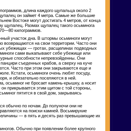
лограммов, длина каждого щупальца около 2
щупалец он займет 4 метра. Самые же большие
ьнем Востоке могут достигать 4 метров, от конца
ну щупалец. Размах щупалец такого осьминога
 70—80 килограммов.
нный участок дна. В штормы осьминоги могут
но возвращаются на свои территории. Часто они
ных убежищах — гротах, расщелинах подводных
сьминоги сами выкапывают себе убежище или
ктурные способности непревзойденны. Они
 панцири съеденных крабов, а сверху на куче
ются. Часто при этом они закрываются еще и
юле. Кстати, осьминоги очень любят посуду,
оря, и обязательно поселяются в ней.
а, осьминог не бросает камень-крышку, а носит
ге он прикрывается этим щитом с той стороны,
осьминог пятится в свой дом, закрываясь
я обычно по ночам. До полуночи они не
равляются на поиски камней. Восьмирукие
величины — в пять и десять раз превышающие их
иногов. Обычно при появлении более крупного