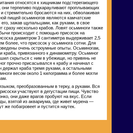
питания относятся к хищникам подстерегающего
, они терпеливо подкарауливают проплывающих
в и стремительно бросаются на них, обволакивая
ой пищей осьминогов являются камчатские
 его, зажав щупальцами, как руками, в свое
т сразу несколько крабов. Ловят осьминоги также
обычи происходит с помощью присосок на
исоска диаметром 3 сантиметра выдерживает 2,5
ем более, что присосок у осьминога сотни. Для
оведены очень остроумные опыты. Осьминогам,
 краба, привязанного к динамометру. Осьминог
ешил скрыться с ним в убежище, но привянь не
ног прочно присасывался к крабу и начинал с
он держал краба тремя руками, а остальными
иноги весом около 1 килограмма и более могли
мам.
языком, преобразованным в терку, а руками. Вся
рисоски участвуют в дегустации пищи. Чувство
нко, они даже врагов пробуют на вкус. Если
ды, взятой из аквариума, где живет мурена —
т же побагровеет и пустится наутек.