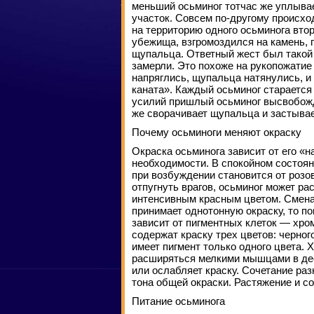
меньший осьминог тотчас же уплывае
участок. Совсем по-другому происхо
на территорию одного осьминога вто
убежища, взгромоздился на камень, 
щупальца. Ответный жест был такой
замерли. Это похоже на рукопожатие 
напряглись, щупальца натянулись, и
каната». Каждый осьминог старается
усилий пришлый осьминог высвобожд
же сворачивает щупальца и застывае
Почему осьминоги меняют окраску
Окраска осьминога зависит от его «н
необходимости. В спокойном состояни
при возбуждении становится от розов
отпугнуть врагов, осьминог может р
интенсивным красным цветом. Смена 
принимает однотонную окраску, то п
зависит от пигментных клеток — хро
содержат краску трех цветов: черног
имеет пигмент только одного цвета.
расширяться мелкими мышцами в дес
или ослабляет краску. Сочетание ра
тона общей окраски. Растяжение и с
Питание осьминога