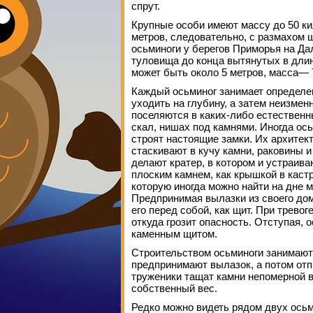
спрут.
Крупные особи имеют массу до 50 ки
метров, следовательно, с размахом 
осьминоги у берегов Приморья на Дал
туловища до конца вытянутых в дли
может быть около 5 метров, масса—
Каждый осьминог занимает определе
уходить на глубину, а затем неизмен
поселяются в каких-либо естествен
скал, нишах под камнями. Иногда о
строят настоящие замки. Их архите
стаскивают в кучу камни, раковины и
делают кратер, в котором и устраива
плоским камнем, как крышкой в кастр
которую иногда можно найти на дне м
Предпринимая вылазки из своего дом
его перед собой, как щит. При трево
откуда грозит опасность. Отступая, 
каменным щитом.
Строительством осьминоги занимаютс
предпринимают вылазок, а потом отп
труженики тащат камни непомерной 
собственный вес.
Редко можно видеть рядом двух осьм